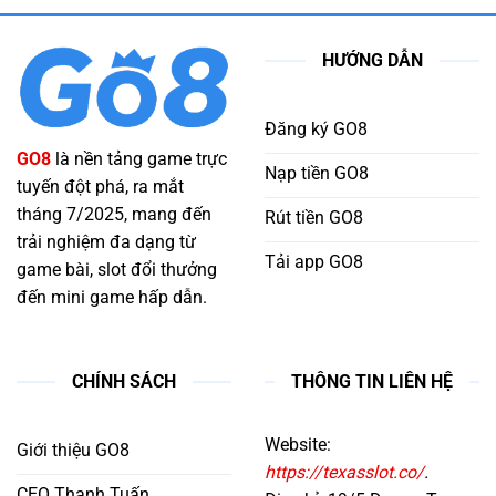
HƯỚNG DẪN
Đăng ký GO8
GO8
là nền tảng game trực
Nạp tiền GO8
tuyến đột phá, ra mắt
tháng 7/2025, mang đến
Rút tiền GO8
trải nghiệm đa dạng từ
Tải app GO8
game bài, slot đổi thưởng
đến mini game hấp dẫn.
CHÍNH SÁCH
THÔNG TIN LIÊN HỆ
Website:
Giới thiệu GO8
https://texasslot.co/
.
CEO Thanh Tuấn