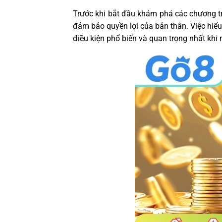
Trước khi bắt đầu khám phá các chương t
đảm bảo quyền lợi của bản thân. Việc hiểu 
điều kiện phổ biến và quan trọng nhất kh