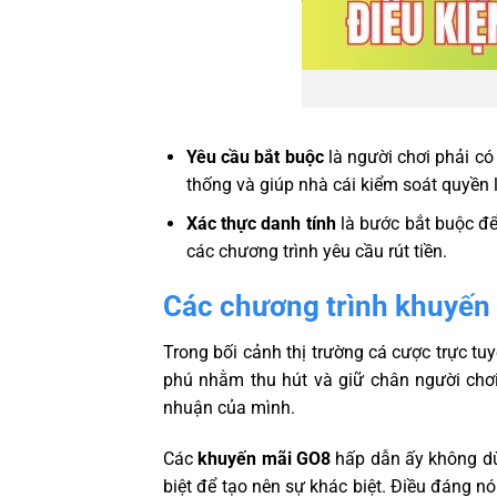
Yêu cầu bắt buộc
là người chơi phải có
thống và giúp nhà cái kiểm soát quyền l
Xác thực danh tính
là bước bắt buộc để
các chương trình yêu cầu rút tiền.
Các chương trình khuyến
Trong bối cảnh thị trường cá cược trực t
phú nhằm thu hút và giữ chân người chơi
nhuận của mình.
Các
khuyến mãi GO8
hấp dẫn ấy không dừ
biệt để tạo nên sự khác biệt. Điều đáng n