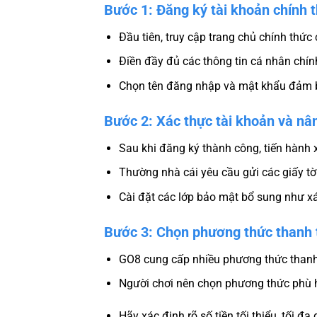
Bước 1: Đăng ký tài khoản chính 
Đầu tiên, truy cập trang chủ chính thứ
Điền đầy đủ các thông tin cá nhân chính 
Chọn tên đăng nhập và mật khẩu đảm b
Bước 2: Xác thực tài khoản và nâ
Sau khi đăng ký thành công, tiến hành 
Thường nhà cái yêu cầu gửi các giấy tờ
Cài đặt các lớp bảo mật bổ sung như xá
Bước 3: Chọn phương thức thanh 
GO8 cung cấp nhiều phương thức thanh 
Người chơi nên chọn phương thức phù h
Hãy xác định rõ số tiền tối thiểu, tối đ