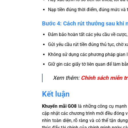
Nạp tiền đúng thời điểm, đúng mức và 
Bước 4: Cách rút thưởng sau khi
Đảm bảo hoàn tất các yêu cầu về cược, x
Gửi yêu cầu rút tiền đúng thủ tục, chờ 
Không sử dụng các phương pháp gian lậ
Giữ gìn các giấy tờ liên quan để làm bằ
Xem thêm:
Chính sách miễn t
Kết luận
Khuyến mãi GO8
là những công cụ mạnh mẽ
cập nhật các chương trình mới đều đóng vai
nhìn toàn diện, rõ ràng và có thể tận dụn
thúc đẩy tài chính của chính mình ngày c