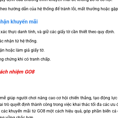
theo hướng dẫn của hệ thống để tránh lỗi, mất thưởng hoặc g
 nhận khuyến mãi
ác thực danh tính, và giữ các giấy tờ cần thiết theo quy định.
xác nhận từ hệ thống.
n hoặc làm giả giấy tờ.
ng chứng khi có tranh chấp.
rách nhiệm GO8
 giúp người chơi nâng cao cơ hội chiến thắng, tạo động lực t
 trò quyết định thành công trong việc khai thác tối đa các ưu đ
g các khuyến mãi từ GO8 một cách hiệu quả, góp phần biến cá c
àng vững chắc hơn.