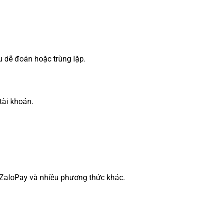
 dễ đoán hoặc trùng lặp.
tài khoản.
 ZaloPay và nhiều phương thức khác.