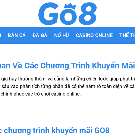
8
BẮN CÁ
ĐÁ GÀ
NỔ HŨ
CASINO ONLINE
THỂ T
an Về Các Chương Trình Khuyến Mãi
 giá hay thưởng thêm, và cũng là những chiến lược giúp phát tri
i sâu vào phân tích từng phần để có thể nắm rõ toàn diện về cá
 chinh phục các trò chơi casino online.
ác chương trình khuyến mãi GO8