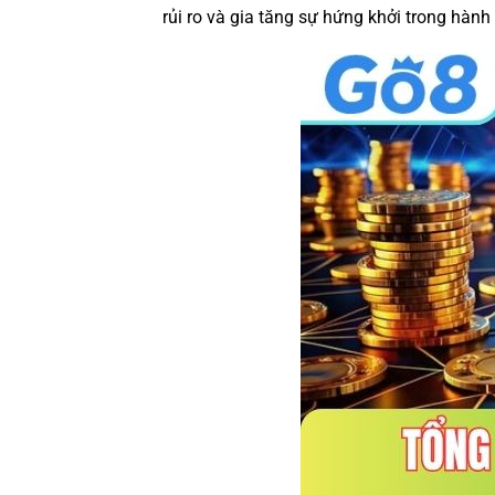
rủi ro và gia tăng sự hứng khởi trong hành