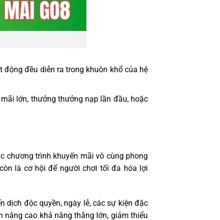
t động đều diễn ra trong khuôn khổ của hệ
 mãi lớn, thưởng thưởng nạp lần đầu, hoặc
các chương trình khuyến mãi vô cùng phong
n là cơ hội để người chơi tối đa hóa lợi
dịch độc quyền, ngày lễ, các sự kiện đặc
ạn nâng cao khả năng thắng lớn, giảm thiểu