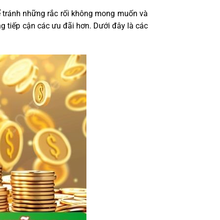
 để tránh những rắc rối không mong muốn và
ng tiếp cận các ưu đãi hơn. Dưới đây là các