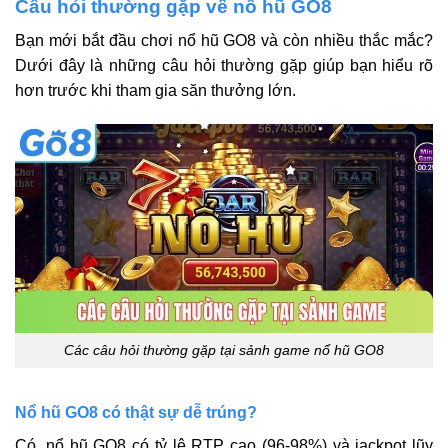
Câu hỏi thường gặp về nổ hũ GO8
Bạn mới bắt đầu chơi nổ hũ GO8 và còn nhiều thắc mắc?
Dưới đây là những câu hỏi thường gặp giúp bạn hiểu rõ
hơn trước khi tham gia săn thưởng lớn.
Các câu hỏi thường gặp tại sảnh game nổ hũ GO8
Nổ hũ GO8 có thật sự dễ trúng?
Có, nổ hũ GO8 có tỷ lệ RTP cao (96-98%) và jackpot lũy