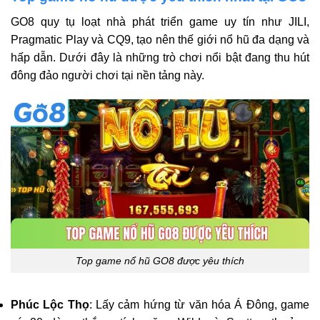
GO8 quy tụ loạt nhà phát triển game uy tín như JILI,
Pragmatic Play và CQ9, tạo nên thế giới nổ hũ đa dạng và
hấp dẫn. Dưới đây là những trò chơi nổi bật đang thu hút
đông đảo người chơi tại nền tảng này.
Top game nổ hũ GO8 được yêu thích
Phúc Lộc Thọ
: Lấy cảm hứng từ văn hóa Á Đông, game