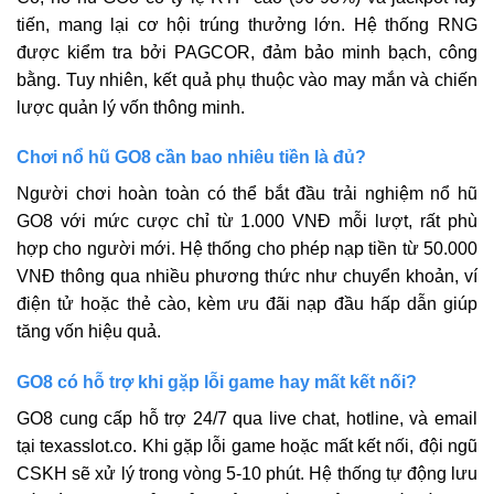
tiến, mang lại cơ hội trúng thưởng lớn. Hệ thống RNG
được kiểm tra bởi PAGCOR, đảm bảo minh bạch, công
bằng. Tuy nhiên, kết quả phụ thuộc vào may mắn và chiến
lược quản lý vốn thông minh.
Chơi nổ hũ GO8 cần bao nhiêu tiền là đủ?
Người chơi hoàn toàn có thể bắt đầu trải nghiệm nổ hũ
GO8 với mức cược chỉ từ 1.000 VNĐ mỗi lượt, rất phù
hợp cho người mới. Hệ thống cho phép nạp tiền từ 50.000
VNĐ thông qua nhiều phương thức như chuyển khoản, ví
điện tử hoặc thẻ cào, kèm ưu đãi nạp đầu hấp dẫn giúp
tăng vốn hiệu quả.
GO8 có hỗ trợ khi gặp lỗi game hay mất kết nối?
GO8 cung cấp hỗ trợ 24/7 qua live chat, hotline, và email
tại texasslot.co. Khi gặp lỗi game hoặc mất kết nối, đội ngũ
CSKH sẽ xử lý trong vòng 5-10 phút. Hệ thống tự động lưu