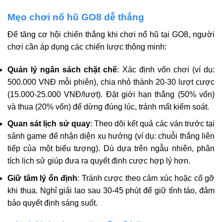
Mẹo chơi nổ hũ GO8 dễ thắng
Để tăng cơ hội chiến thắng khi chơi nổ hũ tại GO8, người
chơi cần áp dụng các chiến lược thông minh:
Quản lý ngân sách chặt chẽ
: Xác định vốn chơi (ví dụ:
500.000 VNĐ mỗi phiên), chia nhỏ thành 20-30 lượt cược
(15.000-25.000 VNĐ/lượt). Đặt giới hạn thắng (50% vốn)
và thua (20% vốn) để dừng đúng lúc, tránh mất kiểm soát.
Quan sát lịch sử quay
: Theo dõi kết quả các ván trước tại
sảnh game để nhận diện xu hướng (ví dụ: chuỗi thắng liên
tiếp của một biểu tượng). Dù dựa trên ngẫu nhiên, phân
tích lịch sử giúp đưa ra quyết định cược hợp lý hơn.
Giữ tâm lý ổn định
: Tránh cược theo cảm xúc hoặc cố gỡ
khi thua. Nghỉ giải lao sau 30-45 phút để giữ tỉnh táo, đảm
bảo quyết định sáng suốt.