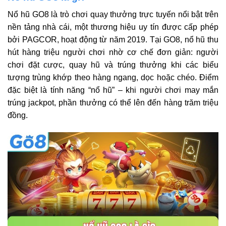
Nổ hũ GO8 là trò chơi quay thưởng trực tuyến nổi bật trên
nền tảng nhà cái, một thương hiệu uy tín được cấp phép
bởi PAGCOR, hoạt động từ năm 2019. Tại GO8, nổ hũ thu
hút hàng triệu người chơi nhờ cơ chế đơn giản: người
chơi đặt cược, quay hũ và trúng thưởng khi các biểu
tượng trùng khớp theo hàng ngang, dọc hoặc chéo. Điểm
đặc biệt là tính năng “nổ hũ” – khi người chơi may mắn
trúng jackpot, phần thưởng có thể lên đến hàng trăm triệu
đồng.