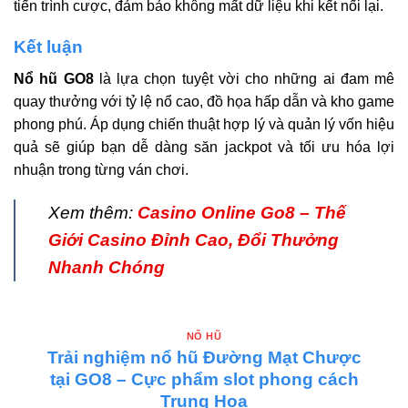
tiến trình cược, đảm bảo không mất dữ liệu khi kết nối lại.
Kết luận
Nổ hũ GO8
là lựa chọn tuyệt vời cho những ai đam mê
quay thưởng với tỷ lệ nổ cao, đồ họa hấp dẫn và kho game
phong phú. Áp dụng chiến thuật hợp lý và quản lý vốn hiệu
quả sẽ giúp bạn dễ dàng săn jackpot và tối ưu hóa lợi
nhuận trong từng ván chơi.
Xem thêm:
Casino Online Go8 – Thế
Giới Casino Đỉnh Cao, Đổi Thưởng
Nhanh Chóng
NỔ HŨ
Trải nghiệm nổ hũ Đường Mạt Chược
tại GO8 – Cực phẩm slot phong cách
Trung Hoa