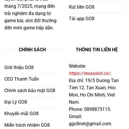
tháng 7/2025, mang đến
Rút tiền GO8
trải nghiệm đa dạng từ
Tải app GO8
game bài, slot đổi thưởng
đến mini game hấp dẫn.
CHÍNH SÁCH
THÔNG TIN LIÊN HỆ
Website:
Giới thiệu GO8
https://texasslot.co/
.
CEO Thanh Tuấn
Địa chỉ: 19/5 Duong Tan
Tien 12, Tan Xuan, Hoc
Chính sách bảo mật GO8
Mon, Ho Chi Minh, Viet
Đại Lý GO8
Nam.
Phone: 0898875115.
Khuyến mãi GO8
Gmail:
ggo8net@gmail.com
.
Miễn trách nhiệm GO8