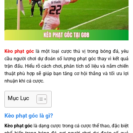
Kèo phạt góc
là một loại cược thú vị trong bóng đá, yêu
cầu người chơi dự đoán số lượng phạt góc thay vì kết quả
trận đấu. Hiểu rõ cách chơi, phân tích số liệu và nắm chiến
thuật phù hợp sẽ giúp bạn tăng cơ hội thắng và tối ưu lợi
nhuận khi cá cược.
Mục Lục
Kèo phạt góc là gì?
Kèo phạt góc
là dạng cược trong cá cược thể thao, đặc biệt