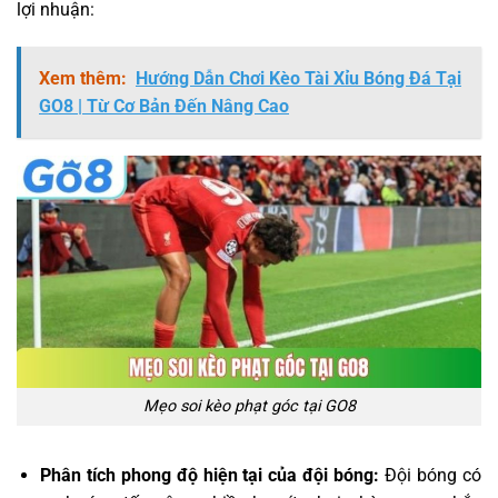
lợi nhuận:
Xem thêm:
Hướng Dẫn Chơi Kèo Tài Xỉu Bóng Đá Tại
GO8 | Từ Cơ Bản Đến Nâng Cao
Mẹo soi kèo phạt góc tại GO8
Phân tích phong độ hiện tại của đội bóng:
Đội bóng có