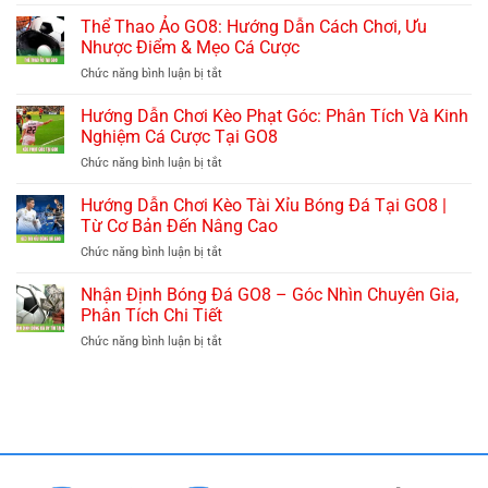
Đá
24/7
Cao
Gà
Thể Thao Ảo GO8: Hướng Dẫn Cách Chơi, Ưu
–
Cho
Cựa
Trận
Nhược Điểm & Mẹo Cá Cược
Người
Dao
Đấu
Đam
ở
Chức năng bình luận bị tắt
–
Hấp
Mê
Thể
Kịch
Dẫn,
Cá
Thao
Hướng Dẫn Chơi Kèo Phạt Góc: Phân Tích Và Kinh
Tính
Cá
Cược
Ảo
Đỉnh
Nghiệm Cá Cược Tại GO8
Cược
GO8:
Cao
Minh
ở
Chức năng bình luận bị tắt
Hướng
Từ
Bạch
Hướng
Dẫn
Trường
Dẫn
Hướng Dẫn Chơi Kèo Tài Xỉu Bóng Đá Tại GO8 |
Cách
Đấu
Chơi
Chơi,
Từ Cơ Bản Đến Nâng Cao
Thomo
Kèo
Ưu
ở
Chức năng bình luận bị tắt
Phạt
Nhược
Hướng
Góc:
Điểm
Dẫn
Nhận Định Bóng Đá GO8 – Góc Nhìn Chuyên Gia,
Phân
&
Chơi
Tích
Phân Tích Chi Tiết
Mẹo
Kèo
Và
Cá
ở
Chức năng bình luận bị tắt
Tài
Kinh
Cược
Nhận
Xỉu
Nghiệm
Định
Bóng
Cá
Bóng
Đá
Cược
Đá
Tại
Tại
GO8
GO8
GO8
–
|
Góc
Từ