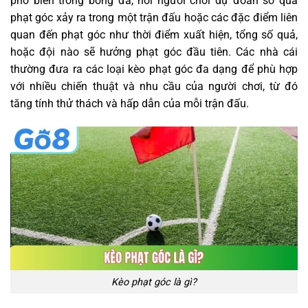
phổ biến trong bóng đá, nơi người chơi dự đoán số quả
phạt góc xảy ra trong một trận đấu hoặc các đặc điểm liên
quan đến phạt góc như thời điểm xuất hiện, tổng số quả,
hoặc đội nào sẽ hưởng phạt góc đầu tiên. Các nhà cái
thường đưa ra các loại kèo phạt góc đa dạng để phù hợp
với nhiều chiến thuật và nhu cầu của người chơi, từ đó
tăng tính thử thách và hấp dẫn của mỗi trận đấu.
Kèo phạt góc là gì?