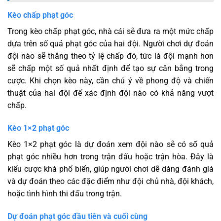
Kèo chấp phạt góc
Trong kèo chấp phạt góc, nhà cái sẽ đưa ra một mức chấp
dựa trên số quả phạt góc của hai đội. Người chơi dự đoán
đội nào sẽ thắng theo tỷ lệ chấp đó, tức là đội mạnh hơn
sẽ chấp một số quả nhất định để tạo sự cân bằng trong
cược. Khi chọn kèo này, cần chú ý về phong độ và chiến
thuật của hai đội để xác định đội nào có khả năng vượt
chấp.
Kèo 1×2 phạt góc
Kèo 1×2 phạt góc là dự đoán xem đội nào sẽ có số quả
phạt góc nhiều hơn trong trận đấu hoặc trận hòa. Đây là
kiểu cược khá phổ biến, giúp người chơi dễ dàng đánh giá
và dự đoán theo các đặc điểm như đội chủ nhà, đội khách,
hoặc tình hình thi đấu trong trận.
Dự đoán phạt góc đầu tiên và cuối cùng