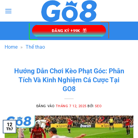
Bỏ
qua
nội
dung
ĐĂNG KÝ +99K
Home
»
Thể thao
Hướng Dẫn Chơi Kèo Phạt Góc: Phân
Tích Và Kinh Nghiệm Cá Cược Tại
GO8
ĐĂNG VÀO
THÁNG 7 12, 2025
BỞI
SEO
12
Th7