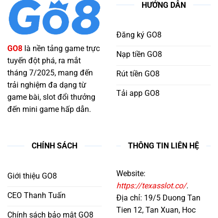
Nhìn
Cơ
HƯỚNG DẪN
Chuyên
Bản
Gia,
Đến
Phân
Nâng
Tích
Đăng ký GO8
Cao
Chi
GO8
là nền tảng game trực
Tiết
Nạp tiền GO8
tuyến đột phá, ra mắt
tháng 7/2025, mang đến
Rút tiền GO8
trải nghiệm đa dạng từ
Tải app GO8
game bài, slot đổi thưởng
đến mini game hấp dẫn.
CHÍNH SÁCH
THÔNG TIN LIÊN HỆ
Website:
Giới thiệu GO8
https://texasslot.co/
.
CEO Thanh Tuấn
Địa chỉ: 19/5 Duong Tan
Tien 12, Tan Xuan, Hoc
Chính sách bảo mật GO8