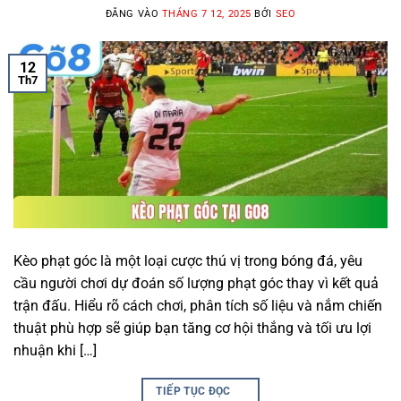
ĐĂNG VÀO
THÁNG 7 12, 2025
BỞI
SEO
12
Th7
Kèo phạt góc là một loại cược thú vị trong bóng đá, yêu
cầu người chơi dự đoán số lượng phạt góc thay vì kết quả
trận đấu. Hiểu rõ cách chơi, phân tích số liệu và nắm chiến
thuật phù hợp sẽ giúp bạn tăng cơ hội thắng và tối ưu lợi
nhuận khi […]
TIẾP TỤC ĐỌC
→