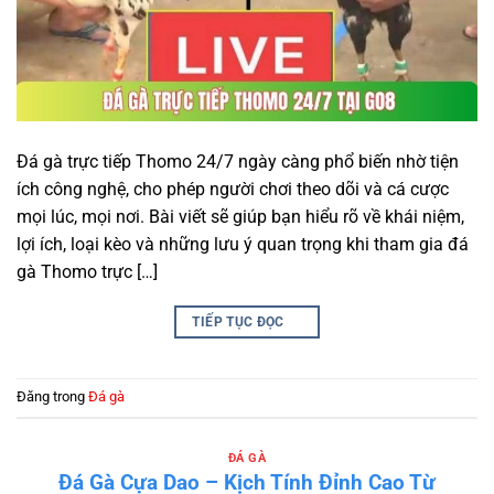
Đá gà trực tiếp Thomo 24/7 ngày càng phổ biến nhờ tiện
ích công nghệ, cho phép người chơi theo dõi và cá cược
mọi lúc, mọi nơi. Bài viết sẽ giúp bạn hiểu rõ về khái niệm,
lợi ích, loại kèo và những lưu ý quan trọng khi tham gia đá
gà Thomo trực […]
TIẾP TỤC ĐỌC
→
Đăng trong
Đá gà
ĐÁ GÀ
Đá Gà Cựa Dao – Kịch Tính Đỉnh Cao Từ