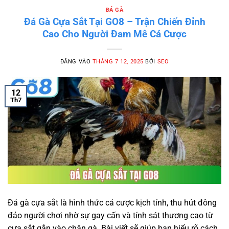
ĐÁ GÀ
Đá Gà Cựa Sắt Tại GO8 – Trận Chiến Đỉnh
Cao Cho Người Đam Mê Cá Cược
ĐĂNG VÀO
THÁNG 7 12, 2025
BỞI
SEO
12
Th7
Đá gà cựa sắt là hình thức cá cược kịch tính, thu hút đông
đảo người chơi nhờ sự gay cấn và tính sát thương cao từ
cựa sắt gắn vào chân gà. Bài viết sẽ giúp bạn hiểu rõ cách