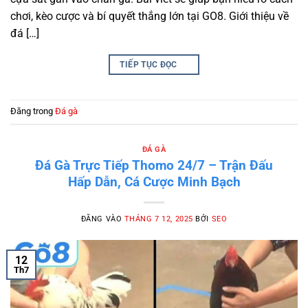
chơi, kèo cược và bí quyết thắng lớn tại GO8. Giới thiệu về
đá […]
TIẾP TỤC ĐỌC
→
Đăng trong
Đá gà
ĐÁ GÀ
Đá Gà Trực Tiếp Thomo 24/7 – Trận Đấu
Hấp Dẫn, Cá Cược Minh Bạch
ĐĂNG VÀO
THÁNG 7 12, 2025
BỞI
SEO
12
Th7