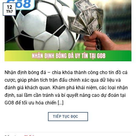
12
Th7
Nhận định bóng đá – chìa khóa thành công cho tín đồ cá
cược, giúp phân tích trận đấu chính xác qua dữ liệu và
đánh giá khách quan. Khám phá khái niệm, các loại nhận
định, sai lầm cần tránh và bí quyết nâng cao dự đoán tại
GO8 để tối ưu hóa chiến […]
TIẾP TỤC ĐỌC
→