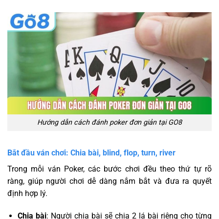
Hướng dẫn cách đánh poker đơn giản tại GO8
Bắt đầu ván chơi: Chia bài, blind, flop, turn, river
Trong mỗi ván Poker, các bước chơi đều theo thứ tự rõ
ràng, giúp người chơi dễ dàng nắm bắt và đưa ra quyết
định hợp lý.
Chia bài
: Người chia bài sẽ chia 2 lá bài riêng cho từng