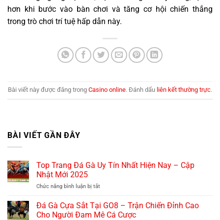
hơn khi bước vào bàn chơi và tăng cơ hội chiến thắng
trong trò chơi trí tuệ hấp dẫn này.
Bài viết này được đăng trong
Casino online
. Đánh dấu
liên kết thường trực
.
BÀI VIẾT GẦN ĐÂY
Top Trang Đá Gà Uy Tín Nhất Hiện Nay – Cập
Nhật Mới 2025
ở
Chức năng bình luận bị tắt
Top
Trang
Đá Gà Cựa Sắt Tại GO8 – Trận Chiến Đỉnh Cao
Đá
Cho Người Đam Mê Cá Cược
Gà