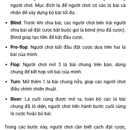
người chơi. Mục đích là để người chơi có các lá bài cá
nhân để xây dựng bộ bài tối đa.
Blind
: Trước khi chia bài, các người chơi bên trái người
chia bài sẽ đặt cược bắt buộc gọi là blind (mù đã cược).
Blind giúp tạo tiền để bắt đầu cược.
Pre-flop
: Người chơi bắt đầu đặt cược dựa trên hai lá
bài của mình.
Flop
: Người chơi mở 3 lá bài chung trên bàn, dùng
chung để kết hợp với bài của mình.
Turn
: Mở thêm 1 lá bài chung nữa, giúp các người chơi
điều chỉnh chiến thuật.
River
: Lá cuối cùng được mở ra, toàn bộ các lá bài
chung đã lộ diện, người chơi tiến hành bước cuối cùng
là cược hoặc bỏ bài.
Trong các bước này, người chơi cần biết cách đặt cược,