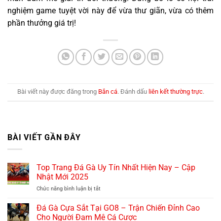
nghiệm game tuyệt vời này để vừa thư giãn, vừa có thêm
phần thưởng giá trị!
Bài viết này được đăng trong
Bắn cá
. Đánh dấu
liên kết thường trực
.
BÀI VIẾT GẦN ĐÂY
Top Trang Đá Gà Uy Tín Nhất Hiện Nay – Cập
Nhật Mới 2025
ở
Chức năng bình luận bị tắt
Top
Trang
Đá Gà Cựa Sắt Tại GO8 – Trận Chiến Đỉnh Cao
Đá
Cho Người Đam Mê Cá Cược