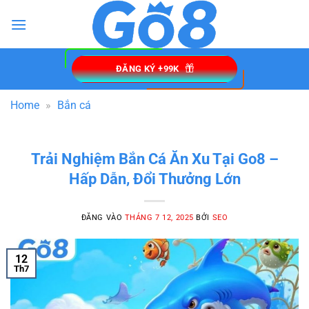
Bỏ
qua
nội
dung
ĐĂNG KÝ +99K
Home
»
Bắn cá
Trải Nghiệm Bắn Cá Ăn Xu Tại Go8 –
Hấp Dẫn, Đổi Thưởng Lớn
ĐĂNG VÀO
THÁNG 7 12, 2025
BỞI
SEO
12
Th7