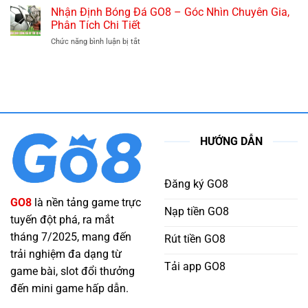
Điểm
Dẫn
Nhận Định Bóng Đá GO8 – Góc Nhìn Chuyên Gia,
Phân
&
Chơi
Tích
Phân Tích Chi Tiết
Mẹo
Kèo
Và
Cá
ở
Chức năng bình luận bị tắt
Tài
Kinh
Cược
Nhận
Xỉu
Nghiệm
Định
Bóng
Cá
Bóng
Đá
Cược
Đá
Tại
Tại
GO8
GO8
GO8
–
|
Góc
Từ
Nhìn
Cơ
HƯỚNG DẪN
Chuyên
Bản
Gia,
Đến
Phân
Nâng
Tích
Đăng ký GO8
Cao
Chi
GO8
là nền tảng game trực
Tiết
Nạp tiền GO8
tuyến đột phá, ra mắt
tháng 7/2025, mang đến
Rút tiền GO8
trải nghiệm đa dạng từ
Tải app GO8
game bài, slot đổi thưởng
đến mini game hấp dẫn.