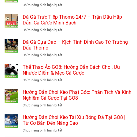
Gà
ở
Chức năng bình luận bị tắt
Uy
Đá
Tín
Gà
Đá Gà Trực Tiếp Thomo 24/7 – Trận Đấu Hấp
Nhất
Cựa
Hiện
Dẫn, Cá Cược Minh Bạch
Sắt
Nay
ở
Chức năng bình luận bị tắt
Tại
–
Đá
GO8
Cập
Gà
Đá Gà Cựa Dao – Kịch Tính Đỉnh Cao Từ Trường
–
Nhật
Trực
Trận
Đấu Thomo
Mới
Tiếp
Chiến
2025
ở
Chức năng bình luận bị tắt
Thomo
Đỉnh
Đá
24/7
Cao
Gà
Thể Thao Ảo GO8: Hướng Dẫn Cách Chơi, Ưu
–
Cho
Cựa
Trận
Nhược Điểm & Mẹo Cá Cược
Người
Dao
Đấu
Đam
ở
Chức năng bình luận bị tắt
–
Hấp
Mê
Thể
Kịch
Dẫn,
Cá
Thao
Hướng Dẫn Chơi Kèo Phạt Góc: Phân Tích Và Kinh
Tính
Cá
Cược
Ảo
Đỉnh
Nghiệm Cá Cược Tại GO8
Cược
GO8:
Cao
Minh
ở
Chức năng bình luận bị tắt
Hướng
Từ
Bạch
Hướng
Dẫn
Trường
Dẫn
Hướng Dẫn Chơi Kèo Tài Xỉu Bóng Đá Tại GO8 |
Cách
Đấu
Chơi
Chơi,
Từ Cơ Bản Đến Nâng Cao
Thomo
Kèo
Ưu
ở
Chức năng bình luận bị tắt
Phạt
Nhược
Hướng
Góc: