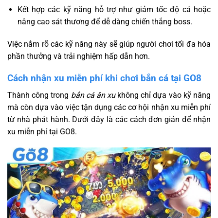
Kết hợp các kỹ năng hỗ trợ như giảm tốc độ cá hoặc
nâng cao sát thương để dễ dàng chiến thắng boss.
Việc nắm rõ các kỹ năng này sẽ giúp người chơi tối đa hóa
phần thưởng và trải nghiệm hấp dẫn hơn.
Cách nhận xu miễn phí khi chơi bắn cá tại GO8
Thành công trong
bắn cá ăn xu
không chỉ dựa vào kỹ năng
mà còn dựa vào việc tận dụng các cơ hội nhận xu miễn phí
từ nhà phát hành. Dưới đây là các cách đơn giản để nhận
xu miễn phí tại GO8.