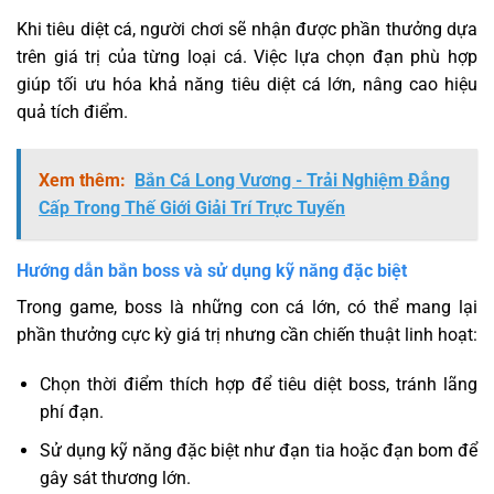
Khi tiêu diệt cá, người chơi sẽ nhận được phần thưởng dựa
trên giá trị của từng loại cá. Việc lựa chọn đạn phù hợp
giúp tối ưu hóa khả năng tiêu diệt cá lớn, nâng cao hiệu
quả tích điểm.
Xem thêm:
Bắn Cá Long Vương - Trải Nghiệm Đẳng
Cấp Trong Thế Giới Giải Trí Trực Tuyến
Hướng dẫn bắn boss và sử dụng kỹ năng đặc biệt
Trong game, boss là những con cá lớn, có thể mang lại
phần thưởng cực kỳ giá trị nhưng cần chiến thuật linh hoạt:
Chọn thời điểm thích hợp để tiêu diệt boss, tránh lãng
phí đạn.
Sử dụng kỹ năng đặc biệt như đạn tia hoặc đạn bom để
gây sát thương lớn.