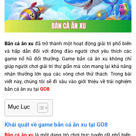
Bắn cá ăn xu
đã trở thành một hoạt động giải trí phổ biến
và hấp dẫn đối với đông đảo người chơi yêu thích các
game nổ hũ đổi thưởng. Game bắn cá ăn xu không chỉ
giúp người chơi giải trí thư giãn mà còn mang lại khả năng
nhận thưởng lớn qua các vòng chơi thử thách. Trong bài
viết này, chúng tôi sẽ đi sâu vào giới thiệu về trải nghiệm
bắn cá ăn xu tại
GO8
.
Mục Lục
Khái quát về game bắn cá ăn xu tại GO8
Bắn cá ăn xu
là một dạng trò chơi trực tuyến rất phổ biến,