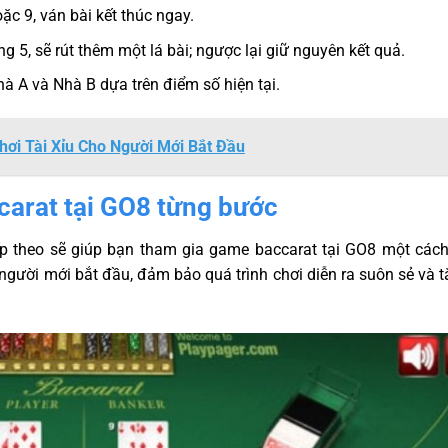
c 9, ván bài kết thúc ngay.
 5, sẽ rút thêm một lá bài; ngược lại giữ nguyên kết quả.
hà A và Nhà B dựa trên điểm số hiện tại.
hơi Tài Xỉu Cho Người Mới Bắt Đầu
carat tại GO8 từng bước
iếp theo sẽ giúp bạn tham gia game baccarat tại GO8 một các
người mới bắt đầu, đảm bảo quá trình chơi diễn ra suôn sẻ và 