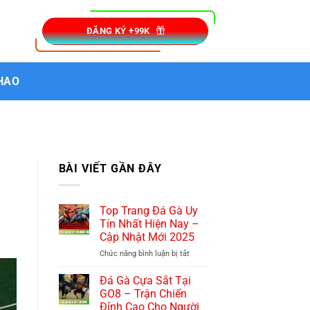
ĐĂNG KÝ +99K
HAO
BÀI VIẾT GẦN ĐÂY
Top Trang Đá Gà Uy
Tín Nhất Hiện Nay –
Cập Nhật Mới 2025
ở
Chức năng bình luận bị tắt
Top
Trang
Đá Gà Cựa Sắt Tại
Đá
GO8 – Trận Chiến
Gà
Đỉnh Cao Cho Người