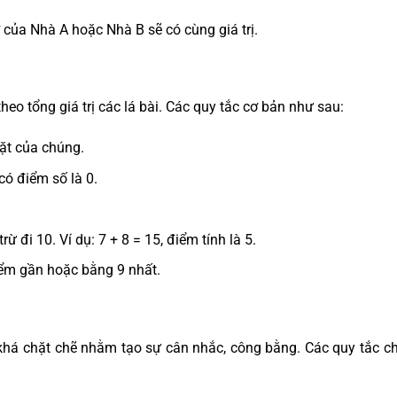
ở của Nhà A hoặc Nhà B sẽ có cùng giá trị.
heo tổng giá trị các lá bài. Các quy tắc cơ bản như sau:
mặt của chúng.
 có điểm số là 0.
ừ đi 10. Ví dụ: 7 + 8 = 15, điểm tính là 5.
iểm gần hoặc bằng 9 nhất.
i khá chặt chẽ nhằm tạo sự cân nhắc, công bằng. Các quy tắc c