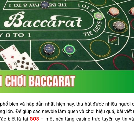
 phổ biến và hấp dẫn nhất hiện nay, thu hút được nhiều người 
ng lớn. Để giúp các newbie làm quen và chơi hiệu quả, bài viết
đặc biệt là tại
GO8
– một nền tảng casino trực tuyến uy tín v