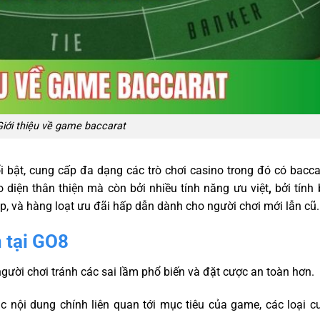
Giới thiệu về game baccarat
i bật, cung cấp đa dạng các trò chơi casino trong đó có bacca
 diện thân thiện mà còn bởi nhiều tính năng ưu việt
,
bởi tính
, và hàng loạt ưu đãi hấp dẫn dành cho người chơi mới lẫn cũ.
 tại GO8
người chơi tránh các sai lầm phổ biến và đặt cược an toàn hơn.
ác nội dung chính liên quan tới mục tiêu của game, các loại c